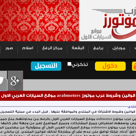
موبايل
برامج
البقعة
مركز الرفع
اسلام
صور
تذكرني
قوانين وشروط عرب موتورز arabmotors موقع السيارات العربي الاول
نتدى
:
إن مشرفي وإداريي عرب موتورز arabmotors موقع السيارات العربي الاول بالرغم من
ليس بوسعهم استعراض جميع المشاركات. وجميع المواضيع تعبر عن وجهة نظر كاتبها
 السيارات العربي الاول أي مسؤولية عن مضامين المشاركات
بالنقر على زر "موافق" أدناه، فإنك توافق على عدم نشر أي مشا