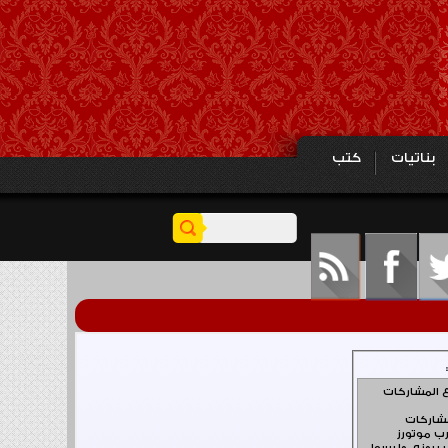
بناتيات
كتب
 محاولتهم منع جميع المشاركات
ركة تخالف قوانين المنتدى . إن مالكي عرب موتورز