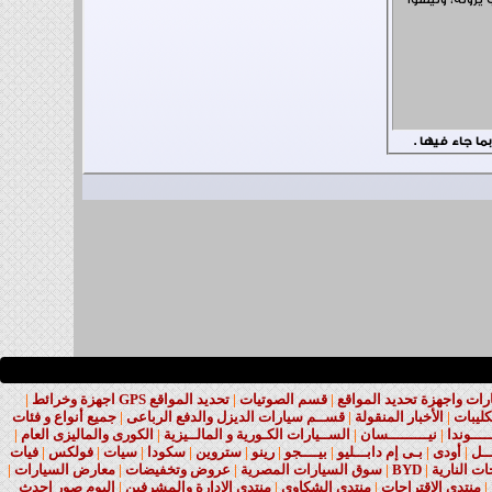
أي سبب يرونه، وليسوا
ت واجهزة تحديد المواقع
|
قسم الصوتيات
|
تحديد المواقع GPS اجهزة وخرائط
|
كليبات
|
الأخبار المنقولة
|
قســم سيارات الديزل والدفع الرباعى
|
جميع أنواع و فئات
ــــوندا
|
نيـــــــــسان
|
الســيارات الكـورية و المالــيزية
|
الكورى والماليزى العام
|
ــل
|
أودى
|
بـى إم دابـــليو
|
بيــــجو
|
رينو
|
ستروين
|
سكودا
|
سيات
|
فولكس
|
فيات
ات النارية
|
BYD
|
سوق السيارات المصرية
|
عروض وتخفيضات
|
معارض السيارات
|
|
منتدى الاقتراحات
|
منتدى الشكاوى
|
منتدى الادارة والمشرفين
|
البوم صور احدث