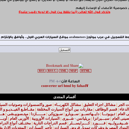
arabmotors موقع السيارات العربي الاول لديهم حق حذف، أو مسح، أو تعديل، أو إغلاق أي موضوع ل
 الأعضاء أو الإساءة إليهم
وتذكر قول الله تعالى ((ما يلفظ من قول إلا لديه رقيب عتيد))
arabmotors موقع السيارات العربي الاول ، وأوافق بالإلتزام بما جاء فيها .
RSS
RSS 2.0
XML
MAP
HTML
الساعة الآن
01:01 PM
converter url html by fahad7
أقسام المنتدى
ت الجر
|
مشاكل اجزاء التعليق
|
مشاكل الكهربــاء
|
صور واكسسوارات وصوتيات السيارا
لدعاء
|
قسم الوظائف
|
مقارنات بين أنواع السيارت المختلفة
|
مقــاطـع الفيــديـو و ال
نى العام
|
تـويوتـــا
|
دايــهاتســو
|
ســوبارو
|
سـوزوكى
|
مــــــازدا
|
ميتـسوبيـشى
|
هـــ
صينى العام
|
سبـــيرانزا
|
بريليانس - شــيرى
|
السيارات الأوروبية
|
الأوربى العام
|
أوبـــ
شــيفـرولــيه
|
فـــــورد
|
كــــرايســـلر
|
قسم الدراجات النارية
|
مختــلف أنواع الدراج
البنوك المصرية وشركات تمويل قروض السيارات
|
تأجير السيارات
|
المنتديات الادارية