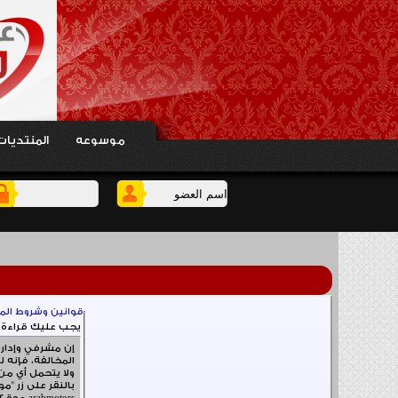
موسوعه
المنتديات
قوانين وشروط الم
يجب عليك قراءة قوانين وشروط الاشتراك في المنتدى والموافقة عليها , قبل البدء في عملية التسجيل
المخالفة، فإنه 
ولا يتحمل أي من إدارة عرب موتورز arabmotors موقع