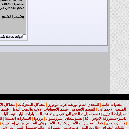
ملزمين بإعلانه
عدم التدخل في خصوصية
وشكرا لكم
قرأت كافة شروط التسجيل في عرب موتورز 
منتديات عامة
|
المنتدى العام
|
ورشة عرب موتورز
|
مشاكل المحركات
|
مشاكل الا
المنتدى الاجتماعى
|
القسم الاسلامى
|
قسم الاسعافات الاوليه والطب البديل
|
قسم ا
سيارات الديزل
|
قسم سيارت الدفع الرباعى وال SUV
|
الســيارات اليابــانية
|
اليابا
دايــو+شيفرولية لانوس
|
كيا
|
هيــونــداى
|
بــروتـــون
|
برودوا
|
السيارات الصينية
|
ال
|
مــــرسيدس
|
لادا
|
الســيارات الأمـــريكـــية
|
الأمـــريكى العـــام
|
جــى إم
|
جيب
|
طلبات الشراء
|
إعلانات البيع
|
عالم تأمين السيارات
|
عالم تقسيط السيارات
|
دليل 