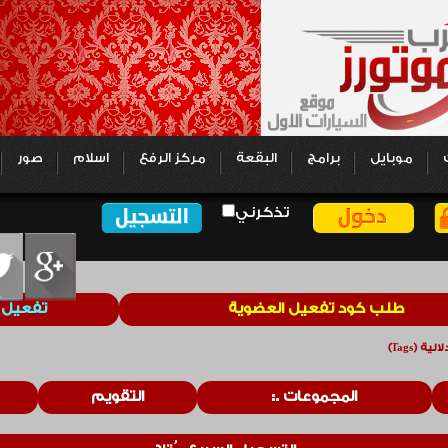
موبايل
برامج
البقعة
مركز الرفع
اسلام
صور
تذكرني
طلب كود تفعيل العضوية
تفعيل 
ة (Tags)
المجموعات
التقويم