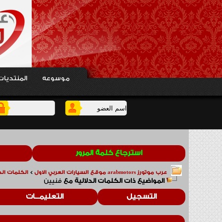
موسوعه
المنتديات
استرجاع كلمة المرور
عرب موتورز arabmotors موقع السيارات العربي الاول
>
الكلمات الدلالي
المواضيع ذات الكلمات الدلالية مع
فنيين
التسجيل
التعليمـــات