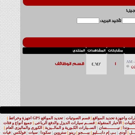
جيل!
تأكيد البريد:
مشاركات
المشاهدات
المنتدى
0
1
قسم الوظائف
4,642
زن
ت واجهزة تحديد المواقع
|
قسم الصوتيات
|
تحديد المواقع GPS اجهزة وخرائط
|
كليبات
|
الأخبار المنقولة
|
قســم سيارات الديزل والدفع الرباعى
|
جميع أنواع و فئات
ــــوندا
|
نيـــــــــسان
|
الســيارات الكـورية و المالــيزية
|
الكورى والماليزى العام
|
ــل
|
أودى
|
بـى إم دابـــليو
|
بيــــجو
|
رينو
|
ستروين
|
سكودا
|
سيات
|
فولكس
|
فيات