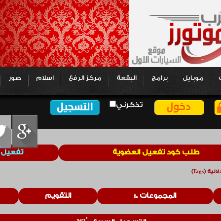
موبايل
برامج
البقعة
مركز الرفع
اسلام
صور
تذكرني
طلب كود تفعيل العضوية
تفعيل 
ة (Tags)
المجموعات
التقويم