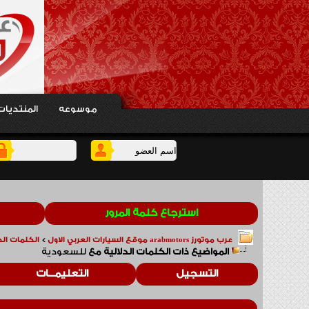
موسوعه
المنتديات
استرجاع كلمة المرور
عرب موتورز arabmotors موقع السيارات العربي الاول
>
الكلمات الدلالي
المواضيع ذات الكلمات الدلالية مع
للسعودية
التسجيل
التعليمـــات