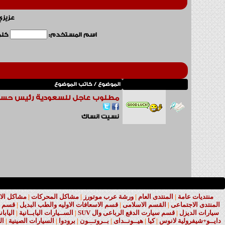
عزيزي
اسم المستخدم:
كلمة
الموضوع / كاتب الموضوع
مطلوب عاجل للسعودية رئيس حسا
نسيت انساك
منتديات عامة
|
المنتدى العام
|
ورشة عرب موتورز
|
مشاكل المحركات
|
مشاكل الا
المنتدى الاجتماعى
|
القسم الاسلامى
|
قسم الاسعافات الاوليه والطب البديل
|
قسم ا
سيارات الديزل
|
قسم سيارت الدفع الرباعى وال SUV
|
الســيارات اليابــانية
|
اليابا
دايــو+شيفرولية لانوس
|
كيا
|
هيــونــداى
|
بــروتـــون
|
برودوا
|
السيارات الصينية
|
ال