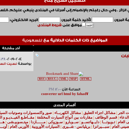
التسجيل السريع مُتاح
 الزائر . وفي حال رغبتم بالإنضمام إلى أسرتنا في المنتدى ينبغي عليكم ،التس
 المرور:
تأكيد كلمة المرور:
البريد الالكتروني:
موافق على
شروط المنتدى
المواضيع ذات الكلمات الدلالية مع
للسعودية
آخر مشاركة
بات
:38 AM
02-19-2014
بواسطة
نسيت انس
RSS
RSS 2.0
XML
MAP
HTML
الساعة الآن
12:00 PM
converter url html by fahad7
أقسام المنتدى
ت الجر
|
مشاكل اجزاء التعليق
|
مشاكل الكهربــاء
|
صور واكسسوارات وصوتيات السيارا
لدعاء
|
قسم الوظائف
|
مقارنات بين أنواع السيارت المختلفة
|
مقــاطـع الفيــديـو و ال
نى العام
|
تـويوتـــا
|
دايــهاتســو
|
ســوبارو
|
سـوزوكى
|
مــــــازدا
|
ميتـسوبيـشى
|
هـــ
صينى العام
|
سبـــيرانزا
|
بريليانس - شــيرى
|
السيارات الأوروبية
|
الأوربى العام
|
أوبـــ