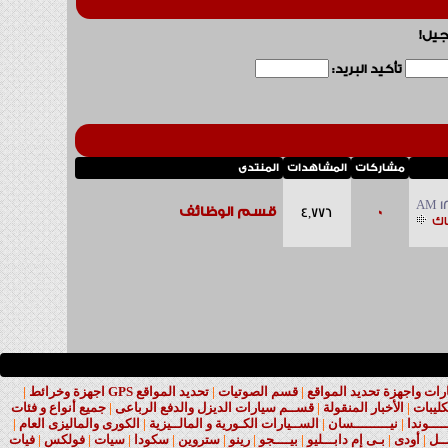
جيل!
تأكيد البريد:
مشاركات
المشاهدات
المنتدى
12
0
قسم الوظائف
4,776
اك
ت واجهزة تحديد المواقع
|
قسم الصوتيات
|
تحديد المواقع GPS اجهزة وخرائط
|
كليبات
|
الأخبار المنقولة
|
قســم سيارات الديزل والدفع الرباعى
|
جميع أنواع و فئات
ــــوندا
|
نيـــــــــسان
|
الســيارات الكـورية و المالــيزية
|
الكورى والماليزى العام
|
ــل
|
أودى
|
بـى إم دابـــليو
|
بيــــجو
|
رينو
|
ستروين
|
سكودا
|
سيات
|
فولكس
|
فيات