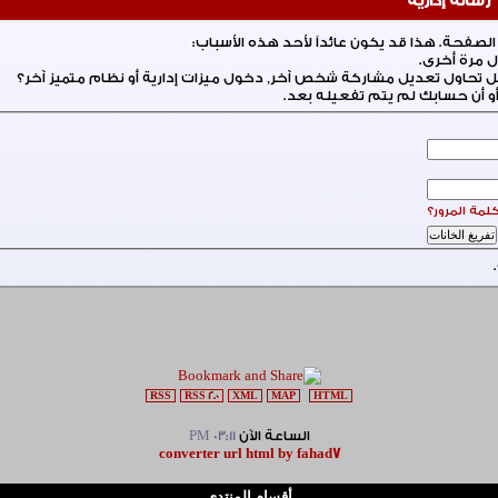
رسالة إدارية
لصفحة. هذا قد يكون عائداً لأحد هذه الأسباب:
ل مرة أخرى.
 تحاول تعديل مشاركة شخص آخر, دخول ميزات إدارية أو نظام متميز آخر؟
أو أن حسابك لم يتم تفعيله بعد.
مة المرور؟
RSS
RSS 2.0
XML
MAP
HTML
الساعة الآن
03:11 PM
converter url html by fahad7
أقسام المنتدى