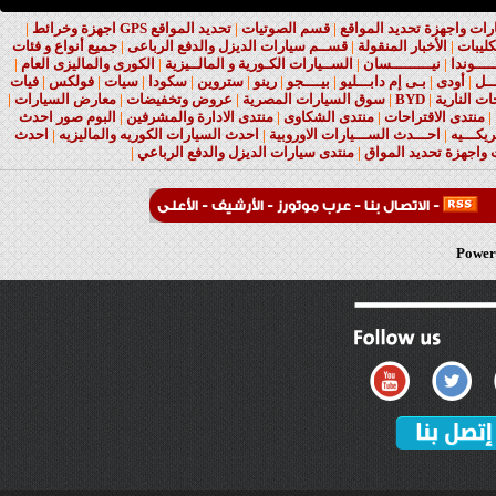
ت واجهزة تحديد المواقع
|
قسم الصوتيات
|
تحديد المواقع GPS اجهزة وخرائط
|
كليبات
|
الأخبار المنقولة
|
قســم سيارات الديزل والدفع الرباعى
|
جميع أنواع و فئات
ــــوندا
|
نيـــــــــسان
|
الســيارات الكـورية و المالــيزية
|
الكورى والماليزى العام
|
ــل
|
أودى
|
بـى إم دابـــليو
|
بيــــجو
|
رينو
|
ستروين
|
سكودا
|
سيات
|
فولكس
|
فيات
ات النارية
|
BYD
|
سوق السيارات المصرية
|
عروض وتخفيضات
|
معارض السيارات
|
|
منتدى الاقتراحات
|
منتدى الشكاوى
|
منتدى الادارة والمشرفين
|
البوم صور احدث
يكـــيه
|
احـــدث الســـيارات الاوروبية
|
احدث السيارات الكوريه والماليزيه
|
احدث
واجهزة تحديد المواق
|
منتدى سيارات الديزل والدفع الرباعي
|
-
الاتصال بنا
-
عرب موتورز
-
الأرشيف
-
الأعلى
Powere