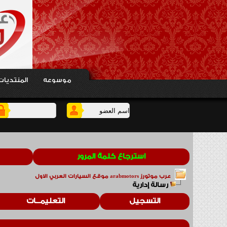
موسوعه
المنتديات
استرجاع كلمة المرور
عرب موتورز arabmotors موقع السيارات العربي الاول
رسالة إدارية
التسجيل
التعليمـــات