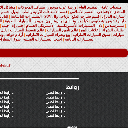
منتديات عامة
|
المنتدى العام
|
ورشة عرب موتورز
|
مشاكل المحركات
|
مشاكل الا
المنتدى الاجتماعى
|
القسم الاسلامى
|
قسم الاسعافات الاوليه والطب البديل
|
قسم ا
سيارات الديزل
|
قسم سيارت الدفع الرباعى وال SUV
|
الســيارات اليابــانية
|
اليابا
دايــو+شيفرولية لانوس
|
كيا
|
هيــونــداى
|
بــروتـــون
|
برودوا
|
السيارات الصينية
|
ال
|
مــــرسيدس
|
لادا
|
الســيارات الأمـــريكـــية
|
الأمـــريكى العـــام
|
جــى إم
|
جيب
|
طلبات الشراء
|
إعلانات البيع
|
عالم تأمين السيارات
|
عالم تقسيط السيارات
|
دليل 
سيارات
|
سوق السيارات الاماراتية
|
بيع وشراء السيارات الاماراتية
|
أرقام هواتف وسي
الســـيارات اليابانيه
|
احدث الســـيارات الصينيه
|
سوق السيارات
Mohtrf
رابط نصى
رابط ن
رابط نصى
رابط ن
رابط نصى
رابط ن
رابط نصى
رابط ن
رابط نصى
رابط ن
رابط نصى
رابط ن