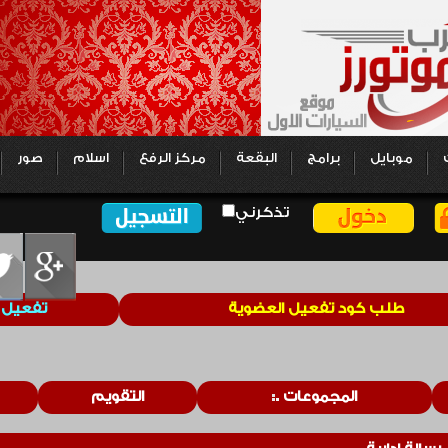
موبايل
برامج
البقعة
مركز الرفع
اسلام
صور
تذكرني
طلب كود تفعيل العضوية
تفعيل 
المجموعات
التقويم