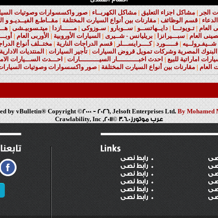
ت الجر
|
مشاكل اجزاء التعليق
|
مشاكل الكهربــاء
|
صور واكسسوارات وصوتيات السيارا
لدعاء
|
قسم الوظائف
|
مقارنات بين أنواع السيارت المختلفة
|
مقــاطـع الفيــديـو و ال
نى العام
|
تـويوتـــا
|
دايــهاتســو
|
ســوبارو
|
سـوزوكى
|
مــــــازدا
|
ميتـسوبيـشى
|
هـــ
صينى العام
|
سبـــيرانزا
|
بريليانس - شــيرى
|
السيارات الأوروبية
|
الأوربى العام
|
أوبـــ
شــيفـرولــيه
|
فـــــورد
|
كــــرايســـلر
|
قسم الدراجات النارية
|
مختــلف أنواع الدراج
البنوك المصرية وشركات تمويل قروض السيارات
|
تأجير السيارات
|
المنتديات الادارية
ارات اماراتية للبيع
|
احدث اخبـــــــــــار السيــــــــــارات
|
احـــدث الســـيارات الامر
 العام
|
مقارنات بين أنواع السيارت المختلفة
|
صور واكسسوارات وصوتيات السيارات 
d by vBulletin® Copyright ©2000 - 2026, Jelsoft Enterprises Ltd.
By Mohamed 
عرب موتورز3.6.0 ©2011, Crawlability, Inc
صى
رابط نصى
صى
رابط نصى
صى
رابط نصى
صى
رابط نصى
صى
رابط نصى
صى
رابط نصى