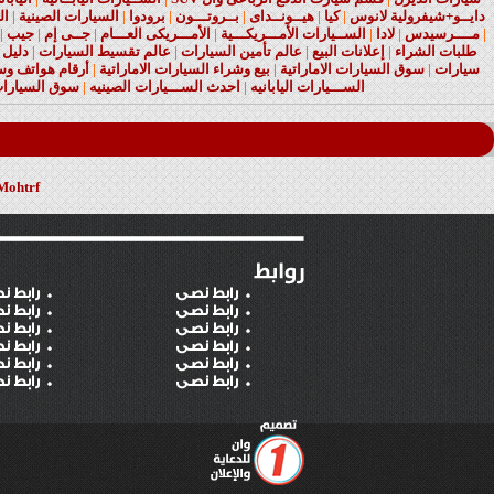
دايــو+شيفرولية لانوس
|
كيا
|
هيــونــداى
|
بــروتـــون
|
برودوا
|
السيارات الصينية
|
ال
|
مــــرسيدس
|
لادا
|
الســيارات الأمـــريكـــية
|
الأمـــريكى العـــام
|
جــى إم
|
جيب
|
طلبات الشراء
|
إعلانات البيع
|
عالم تأمين السيارات
|
عالم تقسيط السيارات
|
دليل 
سيارات
|
سوق السيارات الاماراتية
|
بيع وشراء السيارات الاماراتية
|
أرقام هواتف وسي
الســـيارات اليابانيه
|
احدث الســـيارات الصينيه
|
سوق السيارات
Mohtrf
رابط نصى
رابط ن
رابط نصى
رابط ن
رابط نصى
رابط ن
رابط نصى
رابط ن
رابط نصى
رابط ن
رابط نصى
رابط ن