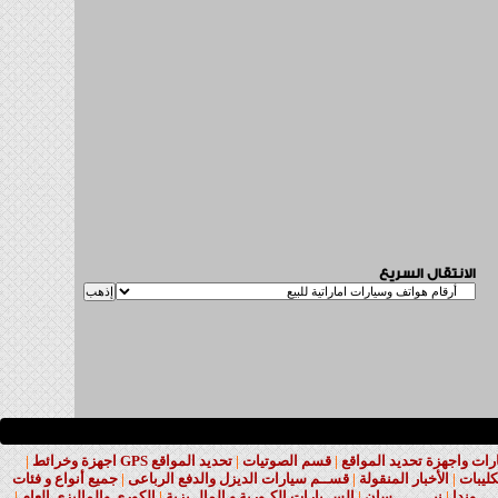
الانتقال السريع
ت واجهزة تحديد المواقع
|
قسم الصوتيات
|
تحديد المواقع GPS اجهزة وخرائط
|
كليبات
|
الأخبار المنقولة
|
قســم سيارات الديزل والدفع الرباعى
|
جميع أنواع و فئات
ــــوندا
|
نيـــــــــسان
|
الســيارات الكـورية و المالــيزية
|
الكورى والماليزى العام
|