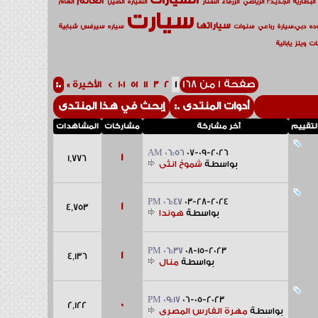
العالم
البطارية
الجديد"!
الرياضي
الزرقاء
الستار
السياره
الصين
العام
سيارت
سياراتها
ده
دبي،سيارة
رباعي
سنوات
سياره
سيرفس
شبابية
ات
ويلز
يابانية
صفحة 1 من 168
1
2
3
11
51
101
>
الأخيرة
»
أدوات المنتدى
إبحث في هذا المنتدى
لتقييم
آخر مشاركة
مشاركات
المشاهدات
06:56 AM
07-09-2026
1
1,776
بواسطة
شموخ انثى
06:47 PM
03-28-2024
1
4,753
بواسطة
هوندا
06:37 PM
08-15-2023
1
4,136
بواسطة
منال
09:17 PM
06-05-2023
0
2,122
بواسطة
مهرة الفارس المصرى