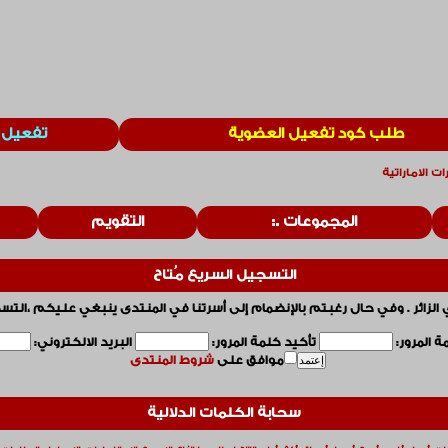
طلب كود تفعيل العضوية
تفعيل 
ت الاماراتية
المجموعات
التقويم
التسجيل السريع مُتاح
 الزائر . وفي حال رغبتم بالإنضمام إلى أسرتنا في المنتدى ينبغي عليكم ،التس
 المرور:
تأكيد كلمة المرور:
البريد الالكتروني:
موافق على
شروط المنتدى
سحابة الكلمات الدلالية