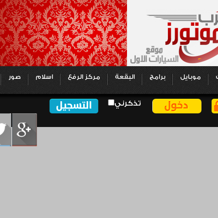
موبايل
برامج
البقعة
مركز الرفع
اسلام
صور
تذكرني