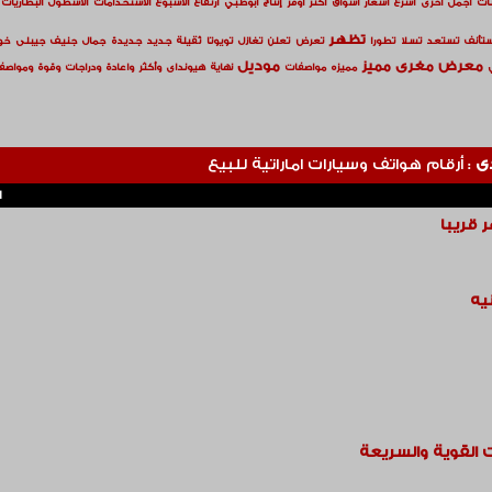
ات
أجمل
أخرى
أسرع
أسعار
أسواق
أكثر
أوفر
إنتاج
ابوظبي
ارتفاع
الاسبوع
الاستخدامات
الاسطول
البطاريات
تظهر
تأنف
تستعد
تسلا
تطورا
تعرض
تعلن
تغازل
تويوتا
ثقيلة
جديد
جديدة
جمال
جنيف
جيبلى
خو
معرض
مغرى
مميز
موديل
مميزه
مواصفات
نهاية
هيونداى
وأكثر
واعادة
ودراجات
وقوة
ومواصف
ى
: أرقام هواتف وسيارات اماراتية للبيع
ا
 قريبا
 القوية والسريعة