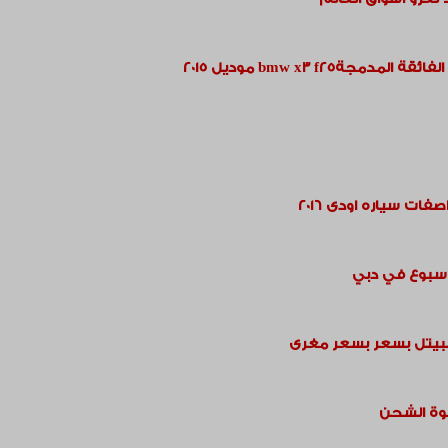
bmw x3 f25 موديل 2015
لبيتل بسعر بسعر مغرى
قوة الشحن