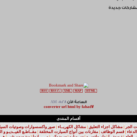
مشاركات جديدة
RSS
RSS 2.0
XML
MAP
HTML
الساعة الآن
05:28 AM
converter url html by fahad7
أقسام المنتدى
ت الجر
|
مشاكل اجزاء التعليق
|
مشاكل الكهربــاء
|
صور واكسسوارات وصوتيات السيارا
لدعاء
|
قسم الوظائف
|
مقارنات بين أنواع السيارت المختلفة
|
مقــاطـع الفيــديـو و ال
نى العام
|
تـويوتـــا
|
دايــهاتســو
|
ســوبارو
|
سـوزوكى
|
مــــــازدا
|
ميتـسوبيـشى
|
هـــ