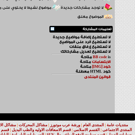
لا توجد مشاركات جديدة
موضوع نشيط لا يحتوي على 
الموضوع مغلق
تعليمات المشاركة
لا تستطيع
إضافة مواضيع جديدة
لا تستطيع
الرد على المواضيع
لا تستطيع
إرفاق ملفات
لا تستطيع
تعديل مشاركاتك
is
BB code
متاحة
الابتسامات
متاحة
كود [IMG]
متاحة
كود HTML
معطلة
قوانين المنتدى
منتديات عامة
|
المنتدى العام
|
ورشة عرب موتورز
|
مشاكل المحركات
|
مشاكل الا
المنتدى الاجتماعى
|
القسم الاسلامى
|
قسم الاسعافات الاوليه والطب البديل
|
قسم ا
سيارات الديزل
|
قسم سيارت الدفع الرباعى وال SUV
|
الســيارات اليابــانية
|
اليابا