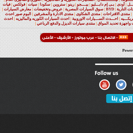
ــل
|
أودى
|
بـى إم دابـــليو
|
بيــــجو
|
رينو
|
ستروين
|
سكودا
|
سيات
|
فولكس
|
فيات
ات النارية
|
BYD
|
سوق السيارات المصرية
|
عروض وتخفيضات
|
معارض السيارات
|
|
منتدى الاقتراحات
|
منتدى الشكاوى
|
منتدى الادارة والمشرفين
|
البوم صور احدث
يكـــيه
|
احـــدث الســـيارات الاوروبية
|
احدث السيارات الكوريه والماليزيه
|
احدث
واجهزة تحديد المواق
|
منتدى سيارات الديزل والدفع الرباعي
|
-
الاتصال بنا
-
عرب موتورز
-
الأرشيف
-
الأعلى
Powere