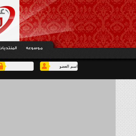
موسوعه
المنتديات