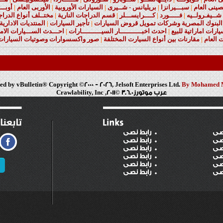
صينى العام
|
سبـــيرانزا
|
بريليانس - شــيرى
|
السيارات الأوروبية
|
الأوربى العام
|
أوبـــ
شــيفـرولــيه
|
فـــــورد
|
كــــرايســـلر
|
قسم الدراجات النارية
|
مختــلف أنواع الدراج
البنوك المصرية وشركات تمويل قروض السيارات
|
تأجير السيارات
|
المنتديات الادارية
ارات اماراتية للبيع
|
احدث اخبـــــــــــار السيــــــــــارات
|
احـــدث الســـيارات الامر
 العام
|
مقارنات بين أنواع السيارت المختلفة
|
صور واكسسوارات وصوتيات السيارات 
d by vBulletin® Copyright ©2000 - 2026, Jelsoft Enterprises Ltd.
By Mohamed 
عرب موتورز3.6.0 ©2011, Crawlability, Inc
صى
رابط نصى
صى
رابط نصى
صى
رابط نصى
صى
رابط نصى
صى
رابط نصى
صى
رابط نصى