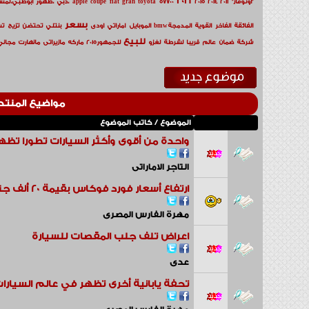
2016
"أوتوفاز"
2011
2014
2015
57700
toyota
gran
fiat
coupe
apple
،دبي
،ظهور
أبوظبي،لمس
بسعر
الفائقة
الفاخر
القوية
المدمجةbmw
الموبايل
اماراتي
اودى
بنتلي
تحتضن
تزيح
تس
للبيع
شركة
ضمان
عالم
قريبا
لشرطة
لغزو
للجمهور2015
ماركه
مازيراتى
مانهارت
مجاني
مواضيع المنتد
الموضوع
/
كاتب الموضوع
واحدة من أقوى وأكثر السيارات تطورا تظهر
التاجر الاماراتى
ارتفاع أسعار فورد فوكاس بقيمة 20 ألف جنيه
مهرة الفارس المصرى
اعراض تلف جلب المقصات للسيارة
عدى
تحفة يابانية أخرى تظهر في عالم السيارات