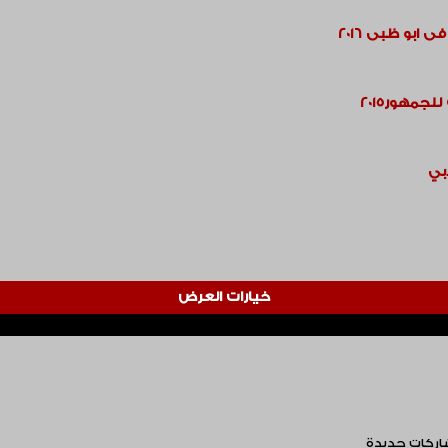
جمهور2015
بي
خيارات العرض
اركات جديدة