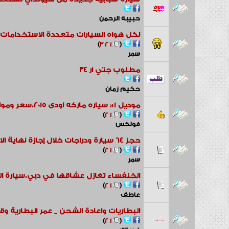
حبيبه الرحمن
لكل هواه السيارات متعددة الاستخدامات الفائقة المدمجة
‏
)
3
2
1
(
سمر
مطلوب جتي ار 34
حكيم زمان
موديل a1 سياره ماركه اودى 2015،سعر ومواصفات سياره اودى 2016
‏
)
2
1
(
فولكس
حجز 64 سيارة ودراجات خلال إجازة نهاية الاسبوع في دبي
‏
)
2
1
(
سمر
الخنفساء تغازل عشاقها في دبي،سيارة ا
‏
)
2
1
(
عاطف
البطاريات واعادة الشحن _ عمر البطارية و
‏
)
2
1
(