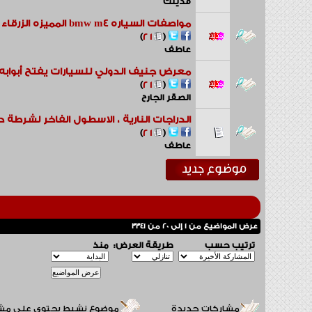
فديتك
مواصفات السياره bmw m4 المميزه الزرقاء فى ابو ظبى 2016
‏
)
2
1
(
عاطف
معرض جنيف الدولي للسيارات يفتح أبوابه لل
‏
)
2
1
(
الصقر الجارح
الدراجات النارية ، الاسطول الفاخر لشرطة د
‏
)
2
1
(
عاطف
عرض المواضيع من 1 إلى 20 من 3341
ترتيب حسب
طريقة العرض:
منذ
مشاركات جديدة
موضوع نشيط يحتوي على مش