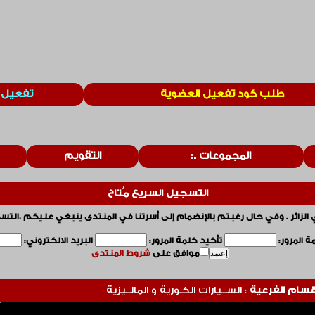
طلب كود تفعيل العضوية
تفعيل 
المجموعات
التقويم
التسجيل السريع مُتاح
 الزائر . وفي حال رغبتم بالإنضمام إلى أسرتنا في المنتدى ينبغي عليكم ،التس
 المرور:
تأكيد كلمة المرور:
البريد الالكتروني:
موافق على
شروط المنتدى
أقسام الفرعية
: الســيارات الكـورية و المالــيزية