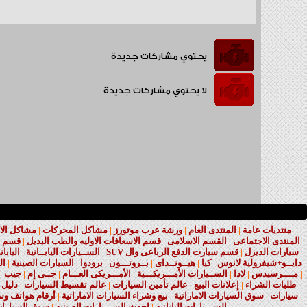
يحتوي مشاركات جديدة
لا يحتوي مشاركات جديدة
منتديات عامة
|
المنتدى العام
|
ورشة عرب موتورز
|
مشاكل المحركات
|
مشاكل الا
المنتدى الاجتماعى
|
القسم الاسلامى
|
قسم الاسعافات الاوليه والطب البديل
|
قسم ا
سيارات الديزل
|
قسم سيارت الدفع الرباعى وال SUV
|
الســيارات اليابــانية
|
اليابا
دايــو+شيفرولية لانوس
|
كيا
|
هيــونــداى
|
بــروتـــون
|
برودوا
|
السيارات الصينية
|
ال
|
مــــرسيدس
|
لادا
|
الســيارات الأمـــريكـــية
|
الأمـــريكى العـــام
|
جــى إم
|
جيب
|
طلبات الشراء
|
إعلانات البيع
|
عالم تأمين السيارات
|
عالم تقسيط السيارات
|
دليل 
سيارات
|
سوق السيارات الاماراتية
|
بيع وشراء السيارات الاماراتية
|
أرقام هواتف وسي
الســـيارات اليابانيه
|
احدث الســـيارات الصينيه
|
سوق السيارات