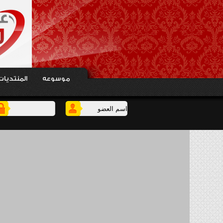
موسوعه
المنتديات