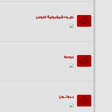
دايــو+شيفرولية لانوس
برودوا
بــروتـــون