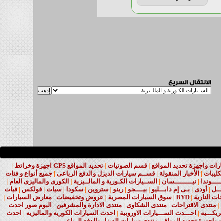
الانتقال السريع
ت واجهزة تحديد المواقع
|
قسم الصوتيات
|
تحديد المواقع GPS اجهزة وخرائط
|
كليبات
|
الأخبار المنقولة
|
قســم سيارات الديزل والدفع الرباعى
|
جميع أنواع و فئات
ــــوندا
|
نيـــــــــسان
|
الســيارات الكـورية و المالــيزية
|
الكورى والماليزى العام
|
ــل
|
أودى
|
بـى إم دابـــليو
|
بيــــجو
|
رينو
|
ستروين
|
سكودا
|
سيات
|
فولكس
|
فيات
ات النارية
|
BYD
|
سوق السيارات المصرية
|
عروض وتخفيضات
|
معارض السيارات
|
|
منتدى الاقتراحات
|
منتدى الشكاوى
|
منتدى الادارة والمشرفين
|
البوم صور احدث
يكـــيه
|
احـــدث الســـيارات الاوروبية
|
احدث السيارات الكوريه والماليزيه
|
احدث
واجهزة تحديد المواق
|
منتدى سيارات الديزل والدفع الرباعي
|