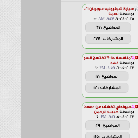
سيارة شيفروليه سوبربان 2021
بواسطة
نسمة
09:47 AM
07-28-2025
المواضيع :
67
المشاركات :
277
"منافسة f-150" تكتسح السوق...
بواسطة
فهد
08:59 PM
06-05-2023
المواضيع :
17
المشاركات :
112
هيونداي تكشف عن Sonata...
بواسطة
حبيبه الرحمن
09:21 PM
05-08-2023
المواضيع :
29
المشاركات :
145