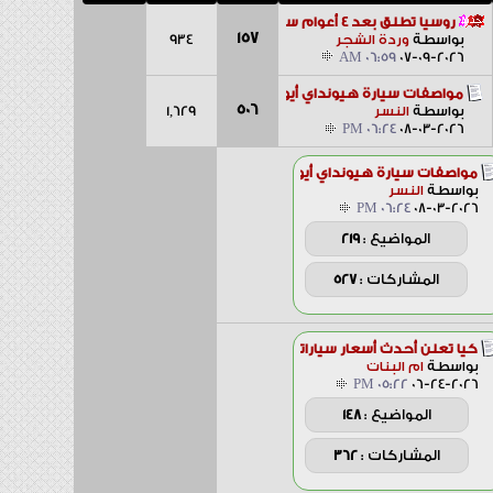
روسيا تطلق بعد 4 أعوام سيارة...
157
بواسطة
وردة الشجر
934
06:59 AM
07-09-2026
مواصفات سيارة هيونداي أيونيك 5
506
1,629
بواسطة
النسر
06:24 PM
08-03-2026
مواصفات سيارة هيونداي أيونيك 5
بواسطة
النسر
06:24 PM
08-03-2026
المواضيع :
219
المشاركات :
527
كيا تعلن أحدث أسعار سياراتها...
بواسطة
ام البنات
05:22 PM
06-24-2026
المواضيع :
148
المشاركات :
362