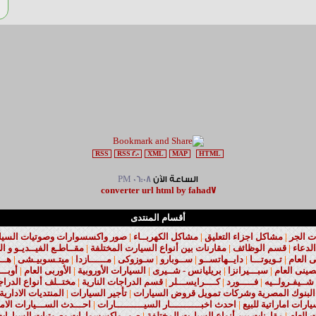
RSS
RSS 2.0
XML
MAP
HTML
الساعة الآن
06:08 PM
converter url html by fahad7
أقسام المنتدى
ت الجر
|
مشاكل اجزاء التعليق
|
مشاكل الكهربــاء
|
صور واكسسوارات وصوتيات السيارا
لدعاء
|
قسم الوظائف
|
مقارنات بين أنواع السيارت المختلفة
|
مقــاطـع الفيــديـو و ال
نى العام
|
تـويوتـــا
|
دايــهاتســو
|
ســوبارو
|
سـوزوكى
|
مــــــازدا
|
ميتـسوبيـشى
|
هـــ
صينى العام
|
سبـــيرانزا
|
بريليانس - شــيرى
|
السيارات الأوروبية
|
الأوربى العام
|
أوبـــ
شــيفـرولــيه
|
فـــــورد
|
كــــرايســـلر
|
قسم الدراجات النارية
|
مختــلف أنواع الدراج
البنوك المصرية وشركات تمويل قروض السيارات
|
تأجير السيارات
|
المنتديات الادارية
ارات اماراتية للبيع
|
احدث اخبـــــــــــار السيــــــــــارات
|
احـــدث الســـيارات الامر
 العام
|
مقارنات بين أنواع السيارت المختلفة
|
صور واكسسوارات وصوتيات السيارات 