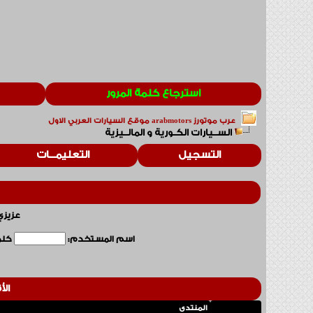
استرجاع كلمة المرور
عرب موتورز arabmotors موقع السيارات العربي الاول
الســيارات الكـورية و المالــيزية
التسجيل
التعليمـــات
عزيزي
اسم المستخدم:
كلمة
ال
المنتدى