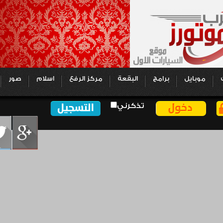
موبايل
برامج
البقعة
مركز الرفع
اسلام
صور
تذكرني