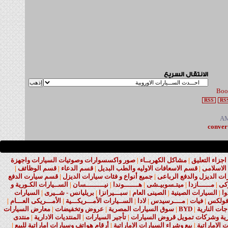
الانتقال السريع
RSS
con
 التعليق
|
مشاكل الكهربــاء
|
صور واكسسوارات وصوتيات السيارات واجهزة
لامى
|
قسم الاسعافات الاوليه والطب البديل
|
قسم الدعاء
|
قسم الوظائف
|
لديزل والدفع الرباعى
|
جميع أنواع و فئات سيارات الديزل
|
قسم سيارت الدفع
|
مــــــازدا
|
ميتـسوبيـشى
|
هـــــــوندا
|
نيـــــــــسان
|
الســيارات الكـورية و
السيارات الصينية
|
الصينى العام
|
سبـــيرانزا
|
بريليانس - شــيرى
|
السيارات
كس
|
فيات
|
مــــرسيدس
|
لادا
|
الســيارات الأمـــريكـــية
|
الأمـــريكى العـــام
|
النارية
|
BYD
|
سوق السيارات المصرية
|
عروض وتخفيضات
|
معارض السيارات
 وشركات تمويل قروض السيارات
|
تأجير السيارات
|
المنتديات الادارية
|
منتدى
ماراتية
|
بيع وشراء السيارات الاماراتية
|
أرقام هواتف وسيارات اماراتية للبيع
|