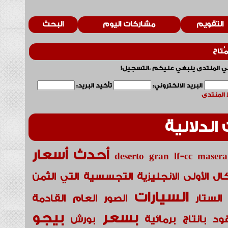
تقويم
مشاركات اليوم
البحث
ح
 المنتدى ينبغي عليكم ،التسجيل!
البريد الالكتروني:
تأكيد البريد:
نتدى
دلالية
أحدث
أسعار
deserto
gran
lf-cc
mase
الأولى
الانجليزية
التجسسية
التي
الثمن
السيارات
لستار
الصور
العام
القادمة
بسعر
بيجو
د
بانتاج
برمائية
بورش