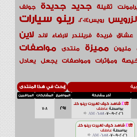
جديد
جديدة
مونت
ثقيلة
جولف
رينو
سيارات
زرويس
رويس2014،
لاين
شاق
فريدة
فريلندر
لارضاء
لاند
مميزة
مواصفات
ليون
منتدى
صة
ومؤثرات
ومواصفات
يجعل
يعادل
إبحث في هذا المنتدى
آخر مشاركة
المواضيع
المشاركات
المراقبين
شاهد كيف تغيرت رينو كليو...
291
بواسطة
عاطف
708
06:58 AM
07-09-2026
شاهد كيف تغيرت رينو كليو...
بواسطة
عاطف
06:58 AM
07-09-2026