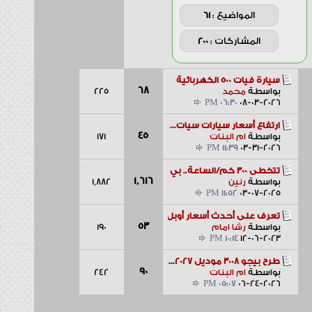
المواضيع :
61
المشاركات :
200
سيارة فيات 500 الكهربائية
68
225
بواسطة
محمد
06:30 PM
08-03-2026
ارتفاع أسعار سيارات سيات...
45
171
بواسطة
ام البنات
11:39 PM
03-31-2026
تتخطى 300 كم/الساعة.. بي إم...
1,616
1,882
بواسطة
رنين
11:52 PM
03-07-2025
تعرف على أحدث أسعار أوبل كروس...
53
190
بواسطة
رشا امام
10:14 PM
12-06-2023
طرح بيجو 3008 موديل 2027...
90
242
بواسطة
ام البنات
05:07 PM
06-24-2026