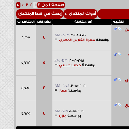
صفحة 1 من 3
>
3
2
1
أدوات المنتدى
إبحث في هذا المنتدى
لتقييم
آخر مشاركة
مشاركات
المشاهدات
05:03 AM
03-28-2020
4
6,305
بواسطة
مهرة الفارس المصرى
04:30 PM
12-02-2018
5
5,762
بواسطة
كداب حبيبي
06:54 AM
03-15-2016
4
4,782
بواسطة
معاز
09:19 AM
01-19-2016
4
4,725
بواسطة
مازن