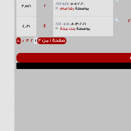
11:47 AM
05-11-2020
1
3,556
بواسطة
رشا امام
07:18 AM
08-13-2016
4
4,031
بواسطة
بنت مكة
صفحة 1 من 3
>
3
2
1