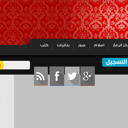
لرفع
اسلام
صور
بناتيات
كتب