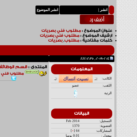
انشر
|
انشر الموضوع
عنوان الموضوع :
مطلوب فني بصريات
ارشيف الموضوع
:
مطلوب فني بصريات
كلمات مفتاحية :
مطلوب
,
بصريات
02-19-2014, 12:35 AM
المنتدى :
قسم الوظائف
المعلومات
مطلوب فني ب
الكاتب:
اللقب:
عضو
الرتبة
البيانات
التسجيل:
Feb 2014
العضوية:
1370
المشاركات:
64 [
+
]
بمعدل :
0.01 يوميا