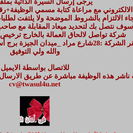
يرجى إرسال السيرة الذاتية بملف ord
لكتروني مع مراعاة كتابة مسمي الوظيفة+رقم الكود(172) في موض
اء الالتزام بالشروط الموضحة ولا يلتفت لطل
وف نتصل بك لتحديد ميعاد المقابلة مع صاح
شركة تواصل لالحاق العمالة بالخارج ترخيص رقم 820قوي 
 :28شارع مراد _ميدان الجيزة برج أسكا ي سنتر الدور التاسع
والله ولي التوفيق
للاتصال بواسطة الايميل
ناشر هذه الوظيفة مباشرة عن طريق الارسال على
cv@twasul4u.net