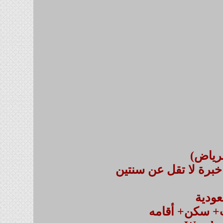
رياض)
برة لا تقل عن سنتين
عودية