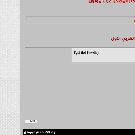
ك
||
المصدر:
عرب موتورز
l'g,f tkd fwvdhj
وصلات دعم الموقع