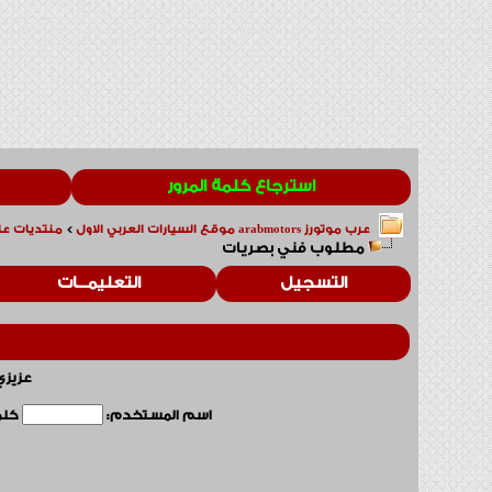
استرجاع كلمة المرور
عرب موتورز arabmotors موقع السيارات العربي الاول
>
منتديات عا
مطلوب فني بصريات
التسجيل
التعليمـــات
عزيزي
اسم المستخدم:
كلمة