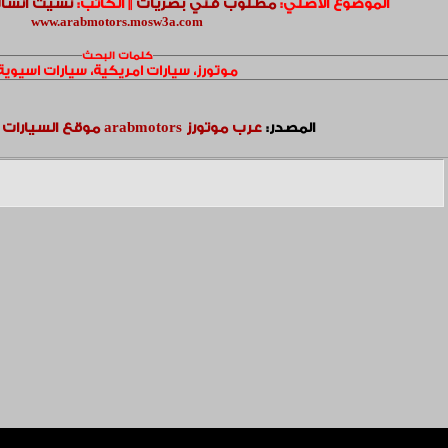
الموضوع الأصلي:
مطلوب فني بصريات
||
الكاتب:
نسيت انسا
www.arabmotors.mosw3a.com
كلمات البحث
موتورز، سيارات امريكية، سيارات اسيوية
المصدر:
عرب موتورز arabmotors موقع السيارات العربي الاول