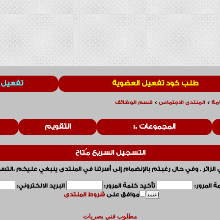
طلب كود تفعيل العضوية
تفعيل 
مة
>
المنتدى الاجتماعى
>
قسم الوظائف
المجموعات
التقويم
التسجيل السريع مُتاح
 الزائر . وفي حال رغبتم بالإنضمام إلى أسرتنا في المنتدى ينبغي عليكم ،التس
 المرور:
تأكيد كلمة المرور:
البريد الالكتروني:
موافق على
شروط المنتدى
مطلوب فني بصريات