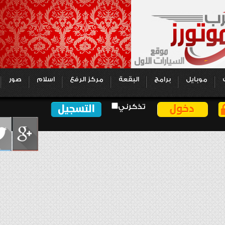
موبايل
برامج
البقعة
مركز الرفع
اسلام
صور
تذكرني