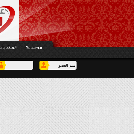
موسوعه
المنتديات