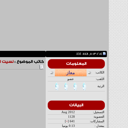
11-13-2014, 07:48 AM
كاتب الموضوع :
نسيت ا
المعلومات
الكاتب:
اللقب:
عضو
الرتبة
البيانات
التسجيل:
Aug 2012
العضوية:
1128
المشاركات:
641 [
+
]
بمعدل :
0.13 يوميا